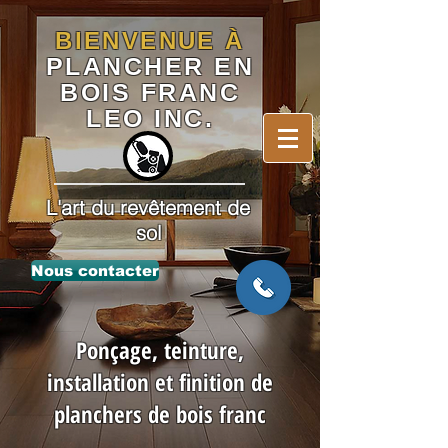
BIENVENUE À
PLANCHER EN
BOIS FRANC
LEO INC.
L'art du revêtement de
sol
Nous contacter
Ponçage, teinture,
installation et finition de
planchers de bois franc